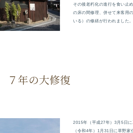
その後老朽化の進行を食い止め
の床の間修理、併せて来客用
いる）の修繕が行われました。
 ７年の大修復
2015
年（平成
27
年）
3
月
5
日に
（令和
4
年）1月31日に草野