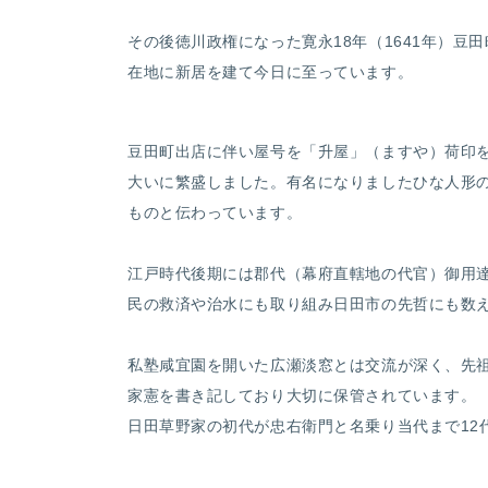
その後徳川政権になった寛永18年（1641年）豆田
在地に新居を建て今日に至っています。
豆田町出店に伴い屋号を「升屋」（ますや）荷印
大いに繁盛しました。有名になりましたひな人形
ものと伝わっています。
江戸時代後期には郡代（幕府直轄地の代官）御用
民の救済や治水にも取り組み日田市の先哲にも数
私塾咸宜園を開いた広瀬淡窓とは交流が深く、先
家憲を書き記しており大切に保管されています。
日田草野家の初代が忠右衛門と名乗り当代まで12