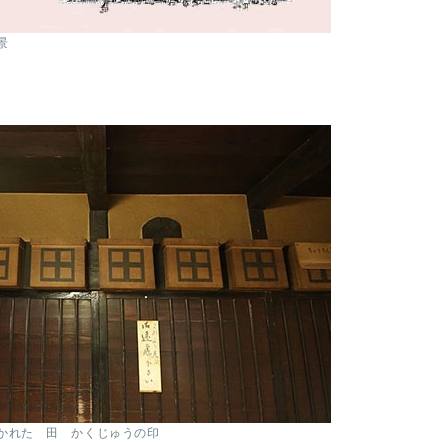
景
かれた 田 かくじゅうの印