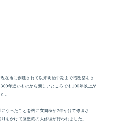
頃現在地に創建されて以来明治中期まで増改築をさ
300年近いものから新しいところでも100年以上が
した。
財になったことを機に玄関棟が2年かけて修復さ
歳月をかけて座敷蔵の大修理が行われました。