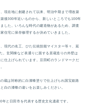
頃、現在地に創建されて以来、明治中期まで増改築
建築後
300
年近いものから、新しいところでも
100
年
いました。いろんな時代の建造物があるため、調査
野家住宅に保存修理するか決めていきました。
人、現代の名工、ひた伝統技能マイスター等々、延
ました。玄関棟など表通りに面する居蔵造りの外壁は
寧に仕上げられています。豆田町のランドマークだ
た。
増築の蔵は対称的に白漆喰塗りで仕上げられ国宝姫路
黒と白の漆喰の違いをお楽しみください。
00
年と日田市を代表する歴史文化遺産です。