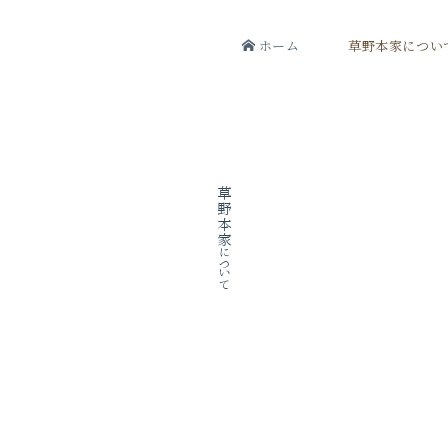
ホーム
草野本家につい
草野本家について