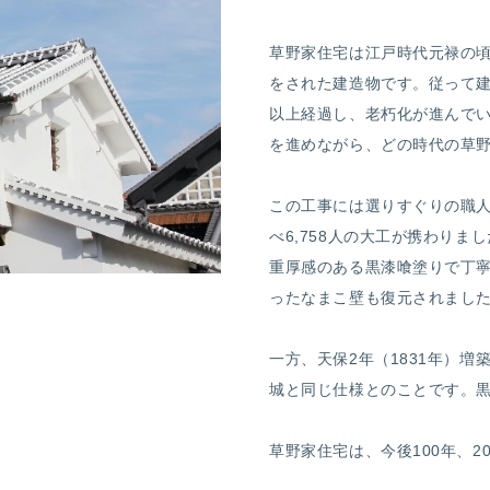
草野家住宅は江戸時代元禄の
をされた建造物です。従って
以上経過し、老朽化が進んで
を進めながら、どの時代の草
この工事には選りすぐりの職
べ6,758人の大工が携わり
重厚感のある黒漆喰塗りで丁
ったなまこ壁も復元されまし
一方、天保2年（1831年）
城と同じ仕様とのことです。
草野家住宅は、今後
100
年、
2