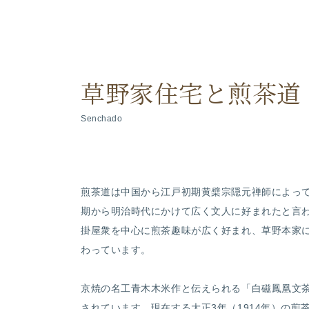
草野家住宅と煎茶道
Senchado
煎茶道は中国から江戸初期黄檗宗隠元禅師によっ
期から明治時代にかけて広く文人に好まれたと言
掛屋衆を中心に煎茶趣味が広く好まれ、草野本家
わっています。
京焼の名工青木木米作と伝えられる「白磁鳳凰文
されています。現在する大正3年（1914年）の煎