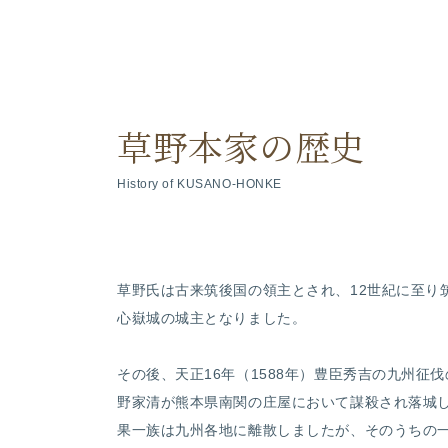
草野本家の歴史
History of KUSANO-HONKE
草野氏は古来筑後国の領主とされ、12世紀に至り
心嶽城の城主となりました。
その後、天正16年（1588年）豊臣秀吉の九州
野家清が熊本県南関の庄屋において謀殺され落城
果一族は九州各地に離散しましたが、そのうちの