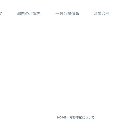
て
館内のご案内
一般公開情報
お問合せ
HOME
|
草野本家について