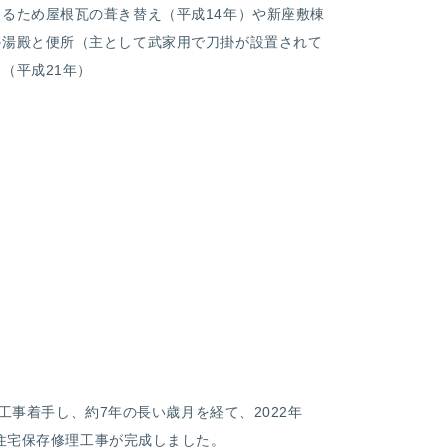
るため屋根瓦の葺き替え（平成14年）や新座敷棟
の湯殿と便所（主として武家用で刀掛が設置されて
（平成21年）
工事着手し、約7年の長い歳月を経て、
2022
年
家住宅保存修理工事が完成しました。