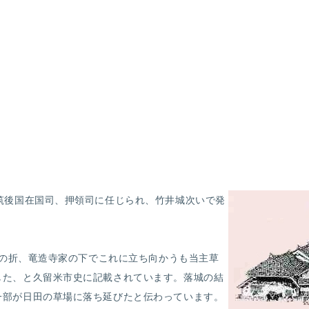
筑後国在国司、押領司に任じられ、竹井城次いで発
征伐の折、竜造寺家の下でこれに立ち向かうも当主草
した、と久留米市史に記載されています。落城の結
一部が日田の草場に落ち延びたと伝わっています。