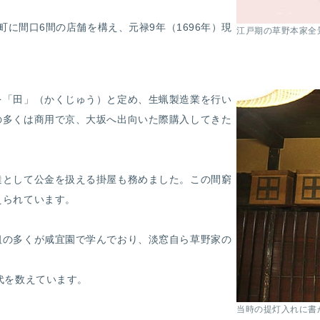
町に間口6間の店舗を構え、元禄9年（1696年）現
江戸期の草野本家全
を「田」（かくじゅう）と定め、生蝋製造業を行い
の多くは商用で京、大坂へ出向いた際購入してきた
達として公金を扱える掛屋も務めました。この間窮
えられています。
祖の多くが咸宜園で学んでおり、淡窓自ら草野家の
代を数えています。
当時の提灯入れに書