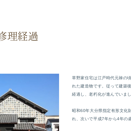
修理経過
草野家住宅は江戸時代元禄の
れた建造物です。従って建築後
経過し、老朽化が進んでいま
昭和60年大分県指定有形文化
れ、次いで平成7年から4年の