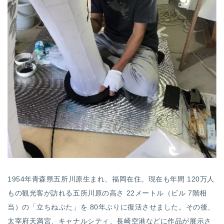
1954
年青森県五所川原生まれ、福岡在住。現在も年間
120
万人
もの観光客が訪れる五所川原の高さ
22
メートル（ビル
7
階相
当）の「立ちねぷた」を
80
年ぶりに復活させました。その後、
太宰府天満宮、キャナルシティ、長崎空港などに作品が展示さ